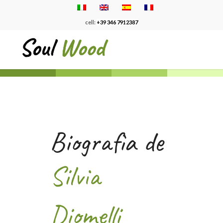
cell:
+39 346 7912387
Biografìa de
Silvia
Diomelli